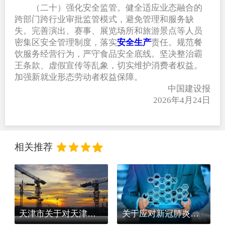
（二十）强化安全监管。健全适应业态融合的
跨部门跨行业审批监管模式，避免管理和服务缺
失。完善演出、赛事、展览场所和旅游景点等人员
密集区安全管理制度，落实
安全生产
责任。规范餐
饮服务经营行为，严守食品安全底线。坚决整治霸
王条款、虚假宣传等乱象，切实维护消费者权益。
加强新就业形态劳动者权益保障。
中国建设报
2026
年4月24日
相关推荐
天津市关于对天津市招投标远程异地评标系统业务需求调研的通知
关于应对新冠肺炎疫情防控期间支持建筑企业复工复产若干措施的通知(黔建建字[2020]24号)