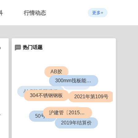
科
行情动态
更多+
热门话题
0
AB胶
ABS板
300mm筏板能盖几层楼
ALC轻质隔墙板
2021年第109号
304不锈钢钢板
6063铝合金
会
沪建管〔2015〕726号
50号令
2019年结算价
日