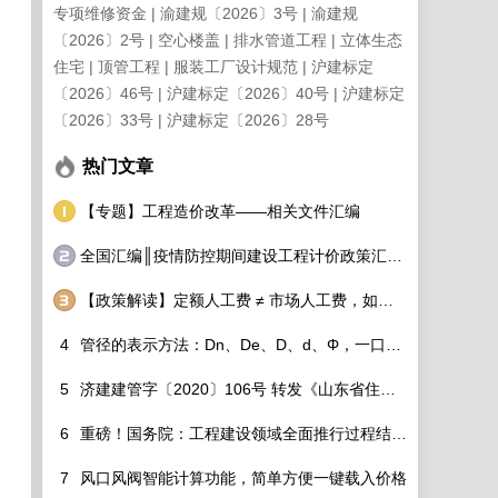
专项维修资金
渝建规〔2026〕3号
渝建规
〔2026〕2号
空心楼盖
排水管道工程
立体生态
住宅
顶管工程
服装工厂设计规范
沪建标定
〔2026〕46号
沪建标定〔2026〕40号
沪建标定
〔2026〕33号
沪建标定〔2026〕28号
热门文章
【专题】工程造价改革——相关文件汇编
全国汇编║疫情防控期间建设工程计价政策汇总调整细则看过来！
【政策解读】定额人工费 ≠ 市场人工费，如何破除？
4
管径的表示方法：Dn、De、D、d、Φ，一口气分的清！
5
济建建管字〔2020〕106号 转发《山东省住房和城乡建设厅关于调整建设工程定额人工单价及各专业定额价目表的通知》的通知
6
重磅！国务院：工程建设领域全面推行过程结算！造价工程师该如何适应行业变化？
7
风口风阀智能计算功能，简单方便一键载入价格