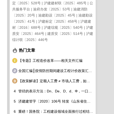
定〔2025〕528号
沪建建材联〔2025〕485号
公
共服务平台
渝府办发〔2025〕53号
渝建消防
〔2025〕20号
渝建勘设〔2025〕45号
渝建勘设
〔2025〕41号
沪建标定〔2025〕458号
沪建建
材〔2016〕688号
沪建综规〔2025〕540号
沪建
质安〔2025〕464号
建质安〔2025〕514号
沪建
综计联〔2025〕446号
热门文章
【专题】工程造价改革——相关文件汇编
全国汇编║疫情防控期间建设工程计价政策汇总调整细则看过来！
【政策解读】定额人工费 ≠ 市场人工费，如何破除？
4
管径的表示方法：Dn、De、D、d、Φ，一口气分的清！
5
济建建管字〔2020〕106号 转发《山东省住房和城乡建设厅关于调整建设工程定额人工单价及各专业定额价目表的通知》的通知
6
重磅！国务院：工程建设领域全面推行过程结算！造价工程师该如何适应行业变化？