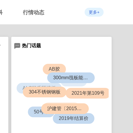
科
行情动态
更多+
热门话题
7
AB胶
ABS板
300mm筏板能盖几层楼
ALC轻质隔墙板
2021年第109号
304不锈钢钢板
6063铝合金
沪建管〔2015〕726号
50号令
2019年结算价