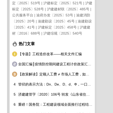
定〔2025〕519号
沪建标定〔2025〕521号
沪建
标定〔2025〕528号
沪建建材联〔2025〕485号
公共服务平台
渝府办发〔2025〕53号
渝建消防
〔2025〕20号
渝建勘设〔2025〕45号
渝建勘设
〔2025〕41号
沪建标定〔2025〕458号
沪建建
材〔2016〕688号
沪建综规〔2025〕540号
热门文章
【专题】工程造价改革——相关文件汇编
全国汇编║疫情防控期间建设工程计价政策汇总调整细则看过来！
【政策解读】定额人工费 ≠ 市场人工费，如何破除？
4
管径的表示方法：Dn、De、D、d、Φ，一口气分的清！
5
济建建管字〔2020〕106号 转发《山东省住房和城乡建设厅关于调整建设工程定额人工单价及各专业定额价目表的通知》的通知
6
重磅！国务院：工程建设领域全面推行过程结算！造价工程师该如何适应行业变化？