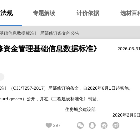
策法规
专题解读
计价依据
选材百
基础信息数据标准》 局部修订条文的公告
修资金管理基础信息数据标准》
2026-03-3
（CJJ/T257-2017
2026
6
1
）局部修订的条文，自
年
月
日起实施。
urd.gov.cn
）公开，并在《工程建设标准化》刊登。
住房城乡建设部
2026
2
6
年
月
297