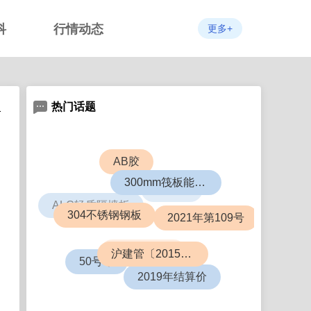
科
行情动态
更多+
热门话题
1
AB胶
ABS板
300mm筏板能盖几层楼
ALC轻质隔墙板
2021年第109号
304不锈钢钢板
6063铝合金
日
沪建管〔2015〕726号
50号令
2019年结算价