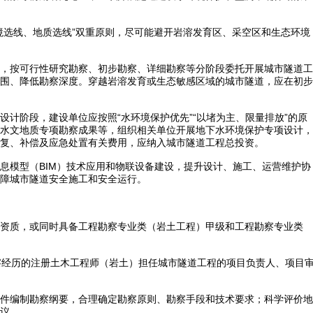
境选线、地质选线”双重原则，尽可能避开岩溶发育区、采空区和生态环境
，按可行性研究勘察、初步勘察、详细勘察等分阶段委托开展城市隧道工
围、降低勘察深度。穿越岩溶发育或生态敏感区域的城市隧道，应在初步
计阶段，建设单位应按照“水环境保护优先”“以堵为主、限量排放”的原
水文地质专项勘察成果等，组织相关单位开展地下水环境保护专项设计，
复、补偿及应急处置有关费用，应纳入城市隧道工程总投资。
息模型（BIM）技术应用和物联设备建设，提升设计、施工、运营维护协
障城市隧道安全施工和安全运行。
资质，或同时具备工程勘察专业类（岩土工程）甲级和工程勘察专业类
察经历的注册土木工程师（岩土）担任城市隧道工程的项目负责人、项目
件编制勘察纲要，合理确定勘察原则、勘察手段和技术要求；科学评价地
议。