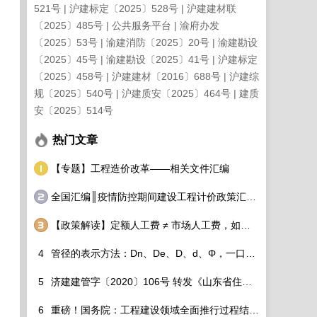
521号
沪建标定〔2025〕528号
沪建建材联
〔2025〕485号
公共服务平台
渝府办发
〔2025〕53号
渝建消防〔2025〕20号
渝建勘设
〔2025〕45号
渝建勘设〔2025〕41号
沪建标定
〔2025〕458号
沪建建材〔2016〕688号
沪建综
规〔2025〕540号
沪建质安〔2025〕464号
建质
安〔2025〕514号
热门文章
【专题】工程造价改革——相关文件汇编
全国汇编║疫情防控期间建设工程计价政策汇总调整细则看过来！
【政策解读】定额人工费 ≠ 市场人工费，如何破除？
4
管径的表示方法：Dn、De、D、d、Φ，一口气分的清！
5
济建建管字〔2020〕106号 转发《山东省住房和城乡建设厅关于调整建设工程定额人工单价及各专业定额价目表的通知》的通知
6
重磅！国务院：工程建设领域全面推行过程结算！造价工程师该如何适应行业变化？