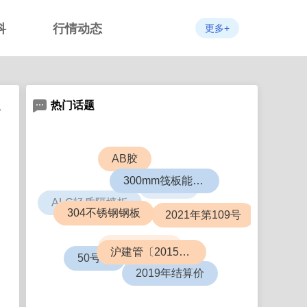
科
行情动态
更多+
热门话题
1
AB胶
ABS板
300mm筏板能盖几层楼
ALC轻质隔墙板
2021年第109号
304不锈钢钢板
6063铝合金
50号令
沪建管〔2015〕726号
2019年结算价