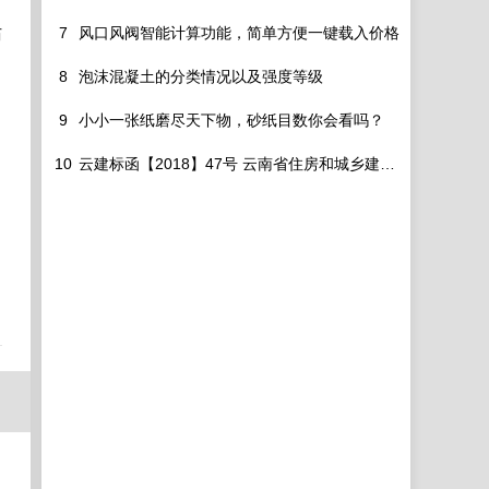
7
风口风阀智能计算功能，简单方便一键载入价格
历
8
泡沫混凝土的分类情况以及强度等级
9
小小一张纸磨尽天下物，砂纸目数你会看吗？
10
云建标函【2018】47号 云南省住房和城乡建设厅关于云南省2013版建设工程造价计价依据调整定额人工费的通知
 
日