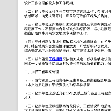
设计工作合理的投入和工作周期。
（二）建设单位应科学开展城市隧道选线工作，按照“环
敏感区域。确无法避开时，应采取可靠的工程防护措施。
（三）建设单位应严格执行国家法律法规及我市有关规定
程勘察工作，不得擅自合并或减少勘察阶段、缩小勘察范
勘察阶段同步开展水文地质专项勘察工作。
（四）穿越岩溶发育或生态敏感区域的城市隧道，在初步设
则，结合地质灾害危险性评估意见、环境影响评价意见、
综合确定地下水环境保护措施。城市隧道水环境保护、修
（五）城市隧道
工程项目
应按相关规定，积极推动建筑信
同水平，提高安全隐患及时预警和事故应急处置能力，保
二、加强工程勘察管理
（一）城市隧道工程勘察任务应由具备工程勘察综合甲级
（水文地质勘察）甲级资质的勘察单位承接。
（二）勘察单位应选派具有15年及以上城市隧道工程勘
核人。
（三）勘察单位应根据勘察阶段要求、工程情况和地质条
下水环境影响程度，提出针对性的地下水环境保护措施建