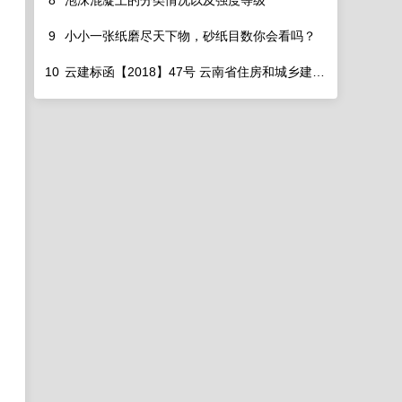
8
泡沫混凝土的分类情况以及强度等级
9
小小一张纸磨尽天下物，砂纸目数你会看吗？
10
云建标函【2018】47号 云南省住房和城乡建设厅关于云南省2013版建设工程造价计价依据调整定额人工费的通知
措施的通知
策解读