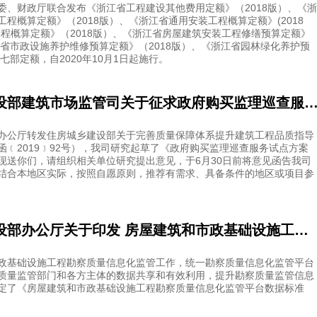
委、财政厅联合发布《浙江省工程建设其他费用定额》（2018版）、《浙
程概算定额》（2018版）、《浙江省通用安装工程概算定额》(2018
工程概算定额》（2018版）、《浙江省房屋建筑安装工程修缮预算定额》
江省市政设施养护维修预算定额》（2018版）、《浙江省园林绿化养护预
）七部定额，自2020年10月1日起施行。
住房和城乡建设部建筑市场监管司关于征求政府购买监理巡查服务试点方案 （征求意见稿）意见的函 建司局函市〔20
办公厅转发住房城乡建设部关于完善质量保障体系提升建筑工程品质指导
函﹝2019﹞92号），我司研究起草了《政府购买监理巡查服务试点方案
现送你们，请组织相关单位研究提出意见，于6月30日前将意见函告我司
结合本地区实际，按照自愿原则，推荐有需求、具备条件的地区或项目参
住房和城乡建设部办公厅关于印发 房屋建筑和市政基础设施工程勘察质量信息化监管平台数据标准（试行）的通知
政基础设施工程勘察质量信息化监管工作，统一勘察质量信息化监管平台
质量监管部门和各方主体的数据共享和有效利用，提升勘察质量监管信息
定了《房屋建筑和市政基础设施工程勘察质量信息化监管平台数据标准