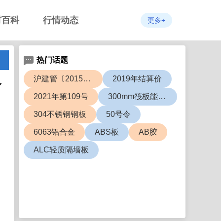
材百科
行情动态
更多+
热门话题
沪建管〔2015〕726号
2019年结算价
2021年第109号
300mm筏板能盖几层楼
304不锈钢钢板
50号令
6063铝合金
ABS板
AB胶
ALC轻质隔墙板
64号）