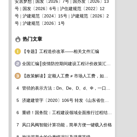
安居梦想
国发〔2026〕7号
国办发〔2026〕13
号
国发〔2026〕6号
沪住建规范〔2022〕12
号
沪建规范〔2024〕15号
沪建规范〔2026〕2
号
沪建规范〔2026〕1号
热门文章
【专题】工程造价改革——相关文件汇编
全国汇编║疫情防控期间建设工程计价政策汇总调整细则看过来！
【政策解读】定额人工费 ≠ 市场人工费，如何破除？
4
管径的表示方法：Dn、De、D、d、Φ，一口气分的清！
5
济建建管字〔2020〕106号 转发《山东省住房和城乡建设厅关于调整建设工程定额人工单价及各专业定额价目表的通知》的通知
6
重磅！国务院：工程建设领域全面推行过程结算！造价工程师该如何适应行业变化？
作的通知
7
风口风阀智能计算功能，简单方便一键载入价格