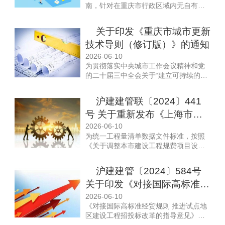
南，针对在重庆市行政区域内无自有住
房且租赁住房的缴存人，明确了不同区
域的提取额度。新规特别加大了对多子
关于印发《重庆市城市更新
女家庭的支持力度，在中心城区租房的
技术导则（修订版）》的通知
夫妻双方，合计每月最高可提取5400
元。
2026-06-10
为贯彻落实中央城市工作会议精神和党
的二十届三中全会关于“建立可持续的城
市更新模式和政策法规”的决策部署，按
照《重庆市持续推进城市更新三年行动
沪建建管联〔2024〕441
计划（2025-2027年）》相关规定，市
号 关于重新发布《上海市建
住房城乡建委总结提炼近年来城市更新
的经验做法，组织修订《重庆市城市更
设工程工程量清单数据文件标
2026-06-10
新技术导则》，编制了《重庆市城市更
为统一工程量清单数据文件标准，按照
准——水利工程清单数据标
新技术导则（修订版）》（详见附
《关于调整本市建设工程规费项目设置
件）。现印发给你们，请结合实际认真
准》的通知
等相关事项的通知》（沪建标定联
贯彻落实。
〔2023〕120号）中取消规费单列的要
沪建建管〔2024〕584号
求，我委会同市水务局对原联合发布的
关于印发《对接国际高标准经
数据标准进行升级调整，编制了《上海
市建设工程工程量清单数据文件标准
贸规则 推进试点地区建设工
2026-06-10
——水利工程工程量清单数据标准
《对接国际高标准经贸规则 推进试点地
程招投标改革的指导意见》的
（VER1.1-2024）》，现予以发布，请
区建设工程招投标改革的指导意见》已
结合实际遵照执行。
通知