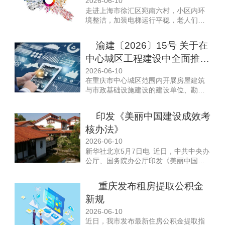
揽客后中途增项加价
2026-06-10
实施服务业扩能提质行动，推进生产性
走进上海市徐汇区宛南六村，小区内环
服务业向专业化和价值链高端延伸，促
境整洁，加装电梯运行平稳，老人们在
进生活性服务业高品质多样化便利化发
修葺一新的花园里晒着太阳、闲话家
展。到2030年，服务业总规模迈上100
常。“以前小区乱糟糟的，亲戚来都不好
渝建〔2026〕15号 关于在
万亿元台阶，培育更多“中国服务”品牌，
意思往家领，现在他们羡慕我住的小区
服务业全球竞争力、影响力明显增强，
中心城区工程建设中全面推广
比商品房还舒心。”居民张阿姨笑着说，
人民群众获得感持续提升。
家门口物业服务的蝶变，源于上海深入
使用“数字管线”应用的通知
2026-06-10
推进党建引领物业治理这一民生工程
在重庆市中心城区范围内开展房屋建筑
与市政基础设施建设的建设单位、勘察
单位，应按照我委《关于全面推广使
用“数字管线”应用的通知》（渝建人居
印发《美丽中国建设成效考
〔2025〕16号）要求，在“渝快办”注册
核办法》
用户信息。鼓励设计、施工、监理等单
位根据工作需要注册用户信息。
2026-06-10
新华社北京5月7日电 近日，中共中央办
公厅、国务院办公厅印发《美丽中国建
设成效考核办法》，并发出通知，要求
各地区各部门认真遵照执行。
重庆发布租房提取公积金
新规
2026-06-10
近日，我市发布最新住房公积金提取指