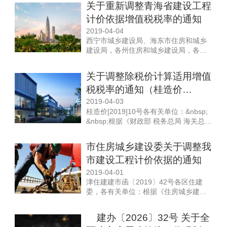
关于重新调整青海省建设工程
2019）、《吉林省市政工程计价定额》
计价依据增值税税率的通知
（JLJD-SZ-2019）、《吉林省安装工程
计价定额》（JLJD-AZ-2019）的发布施
2019-04-04
行，现...
西宁市城乡建设局、海东市住房和城乡
建设局，各州住房和城乡建设局，各有
关单位：根据《财政部 税务总局 海关总
署关于深化增值税改革有关政策的公
关于调整除税价计算适用增值
告》（财政部 税务总局 海关总署公告
税税率的通知（桂造价
2019年第39号）和《住房城乡建设部办
公厅关于重新调整建设工程计价依据增
[2019]10号）
2019-04-03
值税税率的通知》（建办标函〔2019〕
桂造价[2019]10号各有关单位：&nbsp;
193号）的要...
&nbsp;根据《财政部 税务总局 海关总署
关于深化增值税改革有关政策的公告》
（财政部 税务总局 海关总署公告2019
市住房城乡建设委关于调整我
年第39号）规定，现对除税价计算适用
市建设工程计价依据的通知
增值税税率作如下调整:&nbsp; &nbsp;
一、增值税一般纳税人（以下称纳税
2019-04-01
人）发生增值税...
津住建建市函〔2019〕42号各区住建
委，各有关单位：根据《住房城乡建设
部办公厅关于重新调整建设工程计价依
据增值税税率的通知》（建办标函
建办〔2026〕32号 关于全
〔2019〕193号）文件要求，现对我市