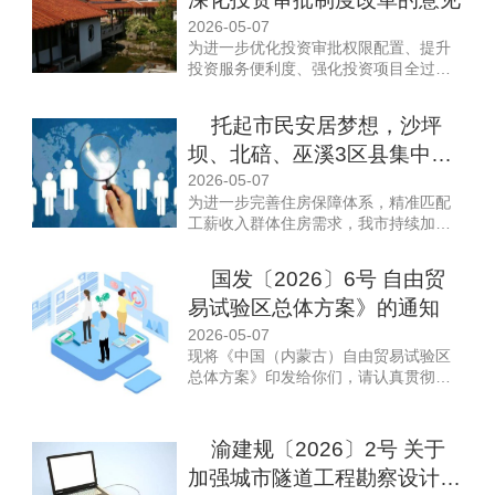
2026-05-07
为进一步优化投资审批权限配置、提升
投资服务便利度、强化投资项目全过程
监管，着力扩大有效投资，经国务院同
意，现就深化投资审批制度改革提出以
托起市民安居梦想，沙坪
下意见。
坝、北碚、巫溪3区县集中推
出一批配售型保障房
2026-05-07
为进一步完善住房保障体系，精准匹配
工薪收入群体住房需求，我市持续加快
推进配售型保障性住房建设工作。4月14
日，我市沙坪坝区、北碚区、巫溪县等
国发〔2026〕6号 自由贸
区县集中推出一批优质配售型保障性住
易试验区总体方案》的通知
房项目，项目户型丰富、价格亲民、配
套齐全，为广大市民提供多元安居选
2026-05-07
择，稳稳托起重庆市民的安居梦想。
现将《中国（内蒙古）自由贸易试验区
总体方案》印发给你们，请认真贯彻执
行。
渝建规〔2026〕2号 关于
加强城市隧道工程勘察设计管