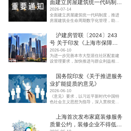
面建立房屋建筑统一代码制度
现行各专业计价依据中，一般计税方法
计价的相关内容作如下调整：一、材料
的通知
2026-07-14
费中以“元”为单位的材料调整系数为
全面建立房屋建筑统一代码制度，推进
0.902；材料采购及...
房屋建筑全生命周期数字化管理，助力
城市全域数字化转型，现将有关事项通
知如下。
沪建房管联〔2024〕243
号 关于印发《上海市保障性
住房（大型居住社区）配套建
2026-06-10
为进一步完善本市大型居住社区配套建
设管理导则（基地内市政公建
设管理要求，加快推进与群众利益相关
配套）（2024年修订版）》
的市政和公建配套设施建设，全面提升
大型居住社区居民生活品质，满足居民
的通知
国务院印发《关于推进服务
多层次、多样化配套需求，现将《上海
业扩能提质的意见》
市保障性住房（大型居住社区）配套建
设管理导则（基地内市政公建配套）
2026-06-10
（2024年修订版）》（以下简称导则）
《意见》要求，以习近平新时代中国特
印发给你们，请遵照执行。
色社会主义思想为指导，深入贯彻党的
二十大和二十届历次全会精神，完整准
确全面贯彻新发展理念，坚持有效市场
上海首次发布家庭装修服务
和有为政府相结合，坚持扩能和提质并
质量公约，装修企业不得低价
举、发展和监管统筹，突出需求牵引、
改革攻坚、科技赋能、开放合作，深入