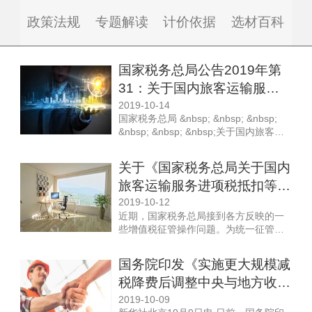
政策法规
专题解读
计价依据
选材百科
国家税务总局公告2019年第
31：关于国内旅客运输服务
进项税抵扣等增值税征管问题
2019-10-14
国家税务总局 &nbsp; &nbsp; &nbsp;
的公告
&nbsp; &nbsp; &nbsp;关于国内旅客运
输服务进项税抵扣等增值税征管问题的
公告 &nbsp; &nbsp; &nbsp; &nbsp;
关于《国家税务总局关于国内
&nbsp;国家税务总局公告2019年第31号
旅客运输服务进项税抵扣等增
现将国内旅客运输服务进项税抵扣等增
值税征...
值税征管问题的公告》的解读
2019-10-12
近期，国家税务总局接到各方反映的一
些增值税征管操作问题。为统一征管口
径，便于纳税人执行，税务总局发布了
《国家税务总局关于国内旅客运输服务
国务院印发《实施更大规模减
进项税抵扣等增值税征管问题的公告》
税降费后调整中央与地方收入
（以下称《公告》），对相关问题进行
了明确。现就《公告》的主要内容解读
划分改革推进方案》
2019-10-09
如下：一、关于国内旅客运输服务进项