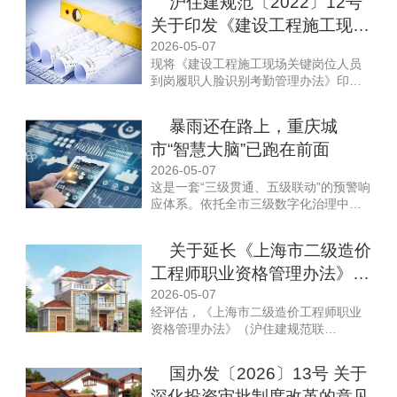
沪住建规范〔2022〕12号
项通知如下。
关于印发《建设工程施工现场
关键岗位人员到岗履职人脸识
2026-05-07
现将《建设工程施工现场关键岗位人员
别考勤管理办法》的通知
到岗履职人脸识别考勤管理办法》印发
给你们，请遵照执行。
暴雨还在路上，重庆城
市“智慧大脑”已跑在前面
2026-05-07
这是一套“三级贯通、五级联动”的预警响
应体系。依托全市三级数字化治理中心
和“141”基层智治平台，预警信息可在3
分钟内直达所有相关责任人。
关于延长《上海市二级造价
工程师职业资格管理办法》有
效期的通知
2026-05-07
经评估，《上海市二级造价工程师职业
资格管理办法》（沪住建规范联
〔2020〕1 号）需继续实施，有效期延
长至2030年2月28日。
国办发〔2026〕13号 关于
深化投资审批制度改革的意见