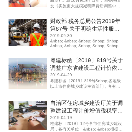
新华社北京10月9日电 日前，国务院印
税抵扣（一）关于国内旅客运输...
发《实施更大规模减税降费后调整中央
与地方收入划分改革推进方案》（以下
简称《方案》）。《方案》指出，要以
财政部 税务总局公告2019年
习近平新时代中国特色社会主义思想为
第87号 关于明确生活性服务
指导，按照党中央、国务院决策部署，
保持现有财力格局总体稳定，建立更加
业增值税加计抵减政策的公告
2019-09-30
均衡合理的分担机制，稳步推进健全地
&nbsp; &nbsp; &nbsp; &nbsp; &nbsp;
方税体系改革，建立权责清...
&nbsp; &nbsp; &nbsp; &nbsp; &nbsp;
&nbsp; &nbsp; &nbsp; &nbsp; &nbsp;
&nbsp; &nbsp; &nbsp; &nbsp; &nbsp;
粤建标函〔2019〕819号关于
&nbsp; &nb...
调整广东省建设工程计价依据
增值税税率的通知
2019-04-29
粤建标函〔2019〕819号&nbsp;各地级
以上市住房城乡建设主管部门，各有关
单位： 根据《财政部 税务总局 海关
总署关于深化增值税改革有关政策的公
自治区住房城乡建设厅关于调
告》（财政部 税务总局 海关总署公告
2019年第39号）和《住房城乡建设部办
整建设工程计价增值税税率的
公厅关于重新调整建设工程计价依据增
通知（桂建标[2019]12号）
2019-04-19
值税税率的通知》（建办标函
桂建标〔2019〕12号各市住房城乡建设
〔2019〕...
局，各有关单位：&nbsp; &nbsp;根据