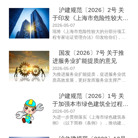
经市领导同意，现印发给你们，请认真
贯彻执行。
沪建规范〔2026〕2号 关
于印发《上海市危险性较大的
分部分项工程专家论证管理办
2026-05-07
现将《上海市危险性较大的分部分项工
法》的通知
程专家论证管理办法》印发给你们，请
认真按照执行。
国发〔2026〕7号 关于推
进服务业扩能提质的意见
2026-05-07
为推进服务业扩能提质，促进服务业优
质高效发展，更好发挥服务业支撑产业
升级、满足民生需要、带动就业扩容的
作用，现提出以下意见。
沪建规范〔2026〕1号 关
于加强本市绿色建筑全过程管
理的通知
2026-05-07
为进一步贯彻落实《上海市绿色建筑条
例》（以下简称《条例》），推动建设
工程项目严格落实各项绿色建筑要求，
加强建设全过程监督管理，现将有关事