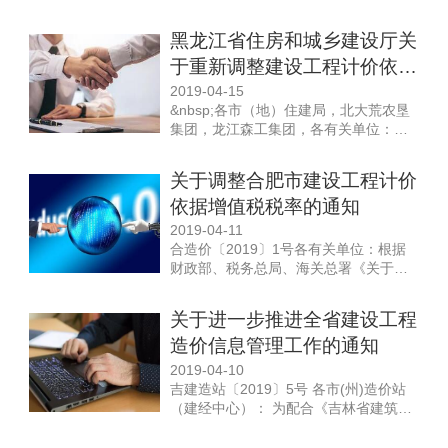
《住房城乡建设部办公厅关于重新调整
建设工程计价依据增值税税率的通知》
黑龙江省住房和城乡建设厅关
（建办标〔2019〕193号）要求，经研
于重新调整建设工程计价依据
究，对我区建设工程计价增值税税率进
行调整，现将有关事项通知如下：
增值税税率的通知
2019-04-15
&nbsp; &nbsp;一、2016年《...
&nbsp;各市（地）住建局，北大荒农垦
集团，龙江森工集团，各有关单位：
&nbsp; &nbsp; &nbsp; &nbsp;根据《财
政部 税务总局 海关总署关于深化增值税
关于调整合肥市建设工程计价
改革有关政策的公告》（财政部 税务总
依据增值税税率的通知
局 海关总署公告2019年第39号）和《住
房和城乡建设部办公厅关于重新调整建
2019-04-11
设工程计价依据增...
合造价〔2019〕1号各有关单位：根据
财政部、税务总局、海关总署《关于深
化增值税改革有关政策的公告》（财政
部 税务总局 海关总署公告2019年第39
关于进一步推进全省建设工程
号）、《住房城乡建设部办公厅关于重
造价信息管理工作的通知
新调整建设工程计价依据增值税税率的
通知》（建办标函〔2019〕193号）和
2019-04-10
安徽省建设工程造价管理总站《关于调
吉建造站〔2019〕5号 各市(州)造价站
整我省现行...
（建经中心）： 为配合《吉林省建筑工
程计价定额》（JLJD-JZ-2019）、《吉
林省装饰工程计价定额》（JLJD-ZS-