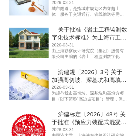
理的通知
2026-03-31
城市隧道，是指城市规划区内穿越山
体，服务于交通通行、管线输送等需求
的地下通道及其附属设施，包括市政道
路隧道、轨道交通隧道、干支线综合管
关于批准《岩土工程监测数
廊等。为提高城市隧道工程勘察设计质
字化技术标准》为上海市工程
量，提升城市隧道工程安全韧性水平，
助力安全可靠的韧性城市建设，根据
建设规范的通知
2026-03-31
《建设工程勘察设计管理条例》《重庆
由上海勘察设计研究院（集团）股份有
市建设工程勘察设计管理条例》等有关
限公司主编的《岩土工程监测数字化技
规定，现就加强城市隧道工程勘察设计
术标准》，经我委审核，现批准为上海
管理通知如下：
市工程建设规范,统一编号为DG/TJ08-
渝建规〔2026〕3号 关于
2490-2026，自2026年8月1日起实施。
加强高切坡、深基坑和高填方
项目勘察设计管理的通知
2026-03-31
为规范我市高切坡、深基坑和高填方项
目（以下简称“高边坡项目”）管理，保障
工程建设质量安全，根据《建设工程勘
察设计管理条例》《重庆市建设工程勘
沪建标定〔2026〕48号 关
察设计管理条例》等有关规定，现就加
于批准《预应力装配式混凝土
强高边坡项目勘察设计管理通知如下：
框架结构技术标准》为上海市
2026-03-31
由同济大学、上海浦东建筑设计研究院