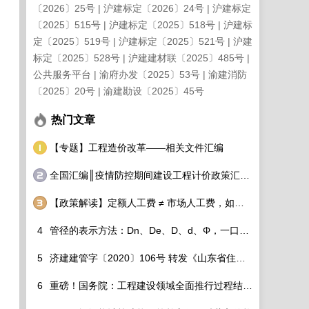
〔2026〕25号
沪建标定〔2026〕24号
沪建标定
〔2025〕515号
沪建标定〔2025〕518号
沪建标
定〔2025〕519号
沪建标定〔2025〕521号
沪建
标定〔2025〕528号
沪建建材联〔2025〕485号
公共服务平台
渝府办发〔2025〕53号
渝建消防
〔2025〕20号
渝建勘设〔2025〕45号
热门文章
【专题】工程造价改革——相关文件汇编
全国汇编║疫情防控期间建设工程计价政策汇总调整细则看过来！
【政策解读】定额人工费 ≠ 市场人工费，如何破除？
4
管径的表示方法：Dn、De、D、d、Φ，一口气分的清！
5
济建建管字〔2020〕106号 转发《山东省住房和城乡建设厅关于调整建设工程定额人工单价及各专业定额价目表的通知》的通知
6
重磅！国务院：工程建设领域全面推行过程结算！造价工程师该如何适应行业变化？