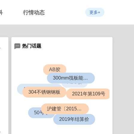
科
行情动态
更多+
热门话题
1
AB胶
ABS板
300mm筏板能盖几层楼
ALC轻质隔墙板
2021年第109号
304不锈钢钢板
6063铝合金
沪建管〔2015〕726号
50号令
2019年结算价
会