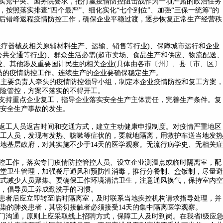
实党中央、国务院要求，把打赢疫情防控阻击战作为一项严肃的政治任务
按照落实排查“四个最严”、细化实化“七个到位”、加强“三保一统筹”的
后错峰返程疫情防控工作，确保企业平稳过渡，逐步恢复正常生产经营秩
疗器械及相关原辅材料生产、运输、销售等行业)、保障城市运行和企业
公共交通等行业)、群众生活必需(超市卖场、食品生产和供应、物流配送
业、其他涉及重要国计民生的相关企业(具体由各市〔州〕、县〔市、区〕
员的疫情防控工作。连续生产的企业要确保稳定生产。
由主要负责人牵头的疫情防控领导小组，制定本企业疫情防控和复工方案
险管控，方案不落实的不得开工。
支持重点企业复工，指导企业落实安全生产主体责任，完善生产条件。复
安全生产事故的发生。
返工人员返吉时间和交通方式，建立主动健康申报制度。对疫情严重地区
返工人员，发现有发热、咳嗽等症状的，要就地隔离，用救护车送当地发热
地基层政府，对其实施不少于14天的医学观察。无流行病学史、无相关症
控工作，落实专门疫情防控管控人员、设立企业测温点或临时隔离室，配
堂卫生管理，加强餐厅通风和预防性消毒，推行分餐制、盒饭制，尽量避
式减少人员聚集。要确保工作环境清洁卫生，注意通风换气，保持室内空
，倡导员工养成勤洗手的习惯。
患者后应立即转至临时隔离室，及时联系当地疾控机构请求指导处理，并
染的肺炎患者，其密切接触者必须接受14天的集中隔离医学观察。
门沟通，原则上应采取线上招聘方式，保障工人及时到岗。在我省Ⅰ级应