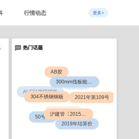
科
行情动态
更多+
热门话题
5
AB胶
ABS板
300mm筏板能盖几层楼
ALC轻质隔墙板
2021年第109号
304不锈钢钢板
6063铝合金
50号令
沪建管〔2015〕726号
2019年结算价