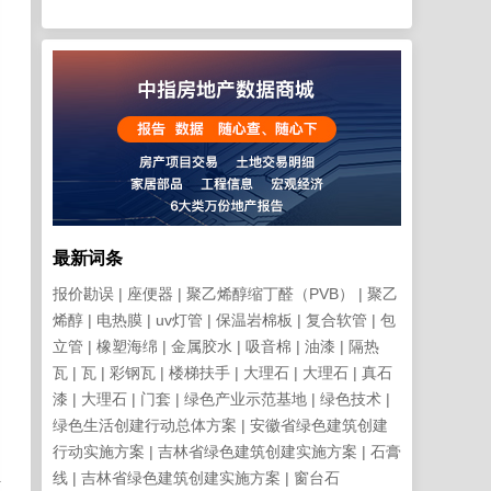
、
，
最新词条
报价勘误
座便器
聚乙烯醇缩丁醛（PVB）
聚乙
烯醇
电热膜
uv灯管
保温岩棉板
复合软管
包
立管
橡塑海绵
金属胶水
吸音棉
油漆
隔热
瓦
瓦
彩钢瓦
楼梯扶手
大理石
大理石
真石
漆
大理石
门套
绿色产业示范基地
绿色技术
绿色生活创建行动总体方案
安徽省绿色建筑创建
行动实施方案
吉林省绿色建筑创建实施方案
石膏
急
线
吉林省绿色建筑创建实施方案
窗台石