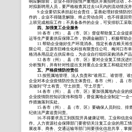
响应解除前，企业不得到疫情严重地区开展招聘活动，不
对拟新聘用人员，要严格核查其过去14天内的流动情况
9.企业要切实承担起社会责任，妥善处理好疫情防控
作的，企业不得随意解除、终止劳动合同，也不得退回劳
上班完成相应工作；不具备条件的企业，可安排职工采取
四、加强复工企业服务
10.各市（州）、县（市、区）督促帮助复工企业提
运等生产要素供应保障工作，协调金融部门，积极帮助企
11.帮助企业做好生产环境消杀。指定长春吉粮天裕
限公司、辽源市巨峰生化科技有限责任公司、梅河口市阜
格消杀用品定点供应单位，为企业自行组织采购消杀产品
12.各市（州）、县（市、区）要对企业复工情况进
分析预判，并有针对性提出支持重点企业复工和稳定经济
五、严格疫情防控责任
13.按照属地管理、法人负责和“谁用工、谁管理、谁
企业对本企业疫情防控负主体责任。各市（州）、县（市
实做到“守土有责、守土担责、守土尽责”。
14.各市（州）、县（市、区）要加强属地内企业的
企业疫情防控知识宣传和指导，督促属地企业制定“一企
作措施落到实处。
15.各市（州）、县（市、区）要确保人员到位、排
纪依法严肃追责问责。
16.不得要求员工到医院开具健康证明。工业和信息
作。人力资源社会保障部门要密切关注复工企业的用工情
展改革、商务、交通运输等部门间要强化信息共享，掌握