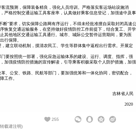
好客流预测，保障装备精良，强化人员培训。严格落实客运场站设施消
，严格控制交通运输工具客座率，认真做好乘客信息登记，加强途中及事
不断”要求，切实保障公路网有序运行，不得未经批准擅自采取封闭高速
序恢复交通运输服务，在坚持做好疫情防控工作前提下，结合复工、开学
止其他地区交通运输工具通行。城市、城际公交暂停运营期间，要为医
出行保障。
理，建立联动机制，摸清农民工、学生等群体集中返程出行需求。开展定
部门要按照统一部署，强化应急运输体系的建设、运行、调度、指挥，强
，加强疫情防控措施的宣传解读，引导乘客积极采取个人防护措施，加强
改革、公安、铁路、民航等部门，要加强统筹和一体化协同，密切配合，
障工作。
省人民
020
255
html(转载请注明)