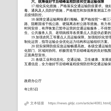
六、统筹做好节后错峰返程防疫和交通运输保障
17.细化实化措施，严格落实交通运输防疫要求。做
毒、通风及人员防护措施，严格规范和加强乘客测温工作
后疫情防控。
18.保障交通运输网络通行顺畅。要严格按照“一断三
路、阻断国省干线公路、硬隔离农村公路等措施。有力有
时间安排，有序恢复已暂停运营的交通运输服务，不得禁
生、公共服务人员、老弱病残等各类重点人员提供必要的
19.加强农民工等重点人员运输保障。加强组织化管
制化运营，指导运输企业优化运力结构和运输组织方案。
20.切实保障防疫应急运输畅通高效。各级交通运输
化部门、区域间协同。积极营造节后错峰返程的良好氛围
正面典型宣传。
21.各级工业和信息化、交通运输、卫生健康、发展
互通信息，全力做好节后错峰返程疫情防控和交通运输保
吉林
政府办公厅
2
年2月5日
文本链接
https://news.gldjc.com/article/4081.