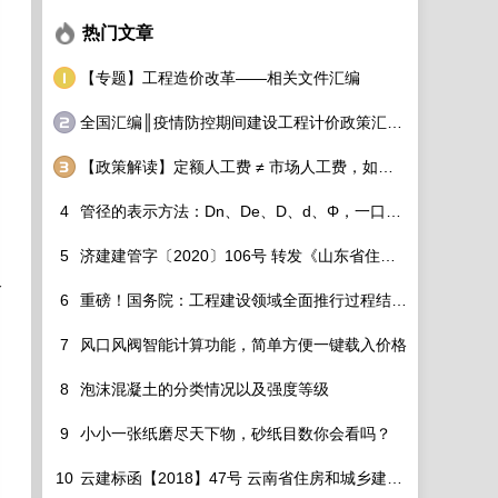
热门文章
【专题】工程造价改革——相关文件汇编
全国汇编║疫情防控期间建设工程计价政策汇总调整细则看过来！
【政策解读】定额人工费 ≠ 市场人工费，如何破除？
4
管径的表示方法：Dn、De、D、d、Φ，一口气分的清！
5
济建建管字〔2020〕106号 转发《山东省住房和城乡建设厅关于调整建设工程定额人工单价及各专业定额价目表的通知》的通知
各
6
重磅！国务院：工程建设领域全面推行过程结算！造价工程师该如何适应行业变化？
7
风口风阀智能计算功能，简单方便一键载入价格
8
泡沫混凝土的分类情况以及强度等级
9
小小一张纸磨尽天下物，砂纸目数你会看吗？
10
云建标函【2018】47号 云南省住房和城乡建设厅关于云南省2013版建设工程造价计价依据调整定额人工费的通知