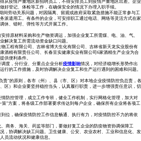
得从疫情严重地区新招聘员工，不得安排员工到疫情严重地区出差。企业
并做好登记、体检等工作，在确保安全的情况下办理入职手续。
期间劳动关系问题，对因隔离、留观或政府采取紧急措施不能正常参与工
务派遣用工。有条件的企业，可安排职工通过电话、网络等灵活方式在家
调休、错时、弹性等方式开展工作。
前安排原材料采购和生产物资调运，加强企业复工所需煤、电、油、气、
业解决复工所需流动资金缺口问题。
生物工程有限公司、吉林省博大生化有限公司、吉林省新天龙实业股份有
康酒精有限责任公司、长春呈实健康实业有限公司6家酒精生产企业为合
提供便利条件。
行调度，分行业、分重点企业分析
疫情影响
情况，对经济稳增长形势作出
运行的工作措施，及时协调解决企业复工和生产运行遇到的困难和问题。
负责”的原则，各市（州）、县（市、区）对本地企业疫情防控负总责，
、区）和企业要坚持稳控当头，认真履行职责，进一步增强责任意识，切
疫情防控管理，成立工作专班，健全工作机制，实行网格化管理，加大对
一策”方案，将各级工作部署要求传达到每户企业，确保所有企业将各项工
查到位，确保疫情防控工作信息畅通、执行有力，对疫情防控不力的将依
化、商务、海关、药监等部门，要做好复工企业的防疫物资协调保障工
况，协调解决缺工问题。卫生健康、公安、农业农村、工业和信息化、发
人员流动状况和健康信息。