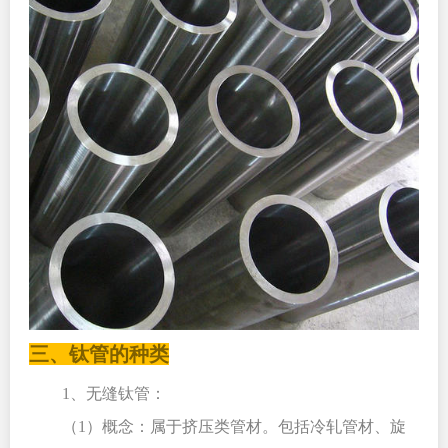
三、钛管的种类
1
、无缝钛管：
（1）概念：属于挤压类管材。包括冷轧管材、旋