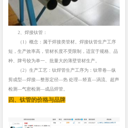
2
、焊接钛管：
（1）概念：属于焊接类管材。焊接钛管生产工序
短，生产效率高，管材长度不受限制，适宜于规格、品
种、牌号较为单一、批量大的薄壁管材生产。
（2）生产工艺：钛焊管生产工序为：钛带卷—纵
剪成型—焊接—整形定径—热 处理—矫直—涡流、超声
检测—气密检测—成品焊管。
四、钛管的价格与品牌