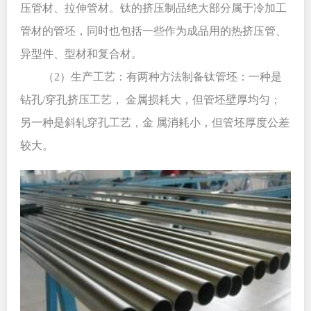
压管材、拉伸管材。钛的挤压制品绝大部分属于冷加工
管材的管坯，同时也包括一些作为成品用的热挤压管、
异型件、型材和复合材。
（2）生产工艺：有两种方法制备钛管坯：一种是
钻孔/穿孔挤压工艺， 金属损耗大，但管坯壁厚均匀；
另一种是斜轧穿孔工艺，金 属消耗小，但管坯厚度公差
较大。