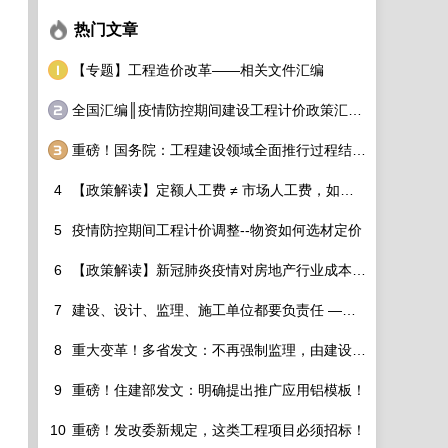
热门文章
【专题】工程造价改革——相关文件汇编
全国汇编║疫情防控期间建设工程计价政策汇总调整细则看过来！
重磅！国务院：工程建设领域全面推行过程结算！造价工程师该如何适应行业变化？
4
【政策解读】定额人工费 ≠ 市场人工费，如何破除？
5
疫情防控期间工程计价调整--物资如何选材定价
6
【政策解读】新冠肺炎疫情对房地产行业成本的影响及应对策略
7
建设、设计、监理、施工单位都要负责任 ——建设工程消防设计审查验收管理新规定6月1日起实施
8
重大变革！多省发文：不再强制监理，由建设单位自管！
9
重磅！住建部发文：明确提出推广应用铝模板！
10
重磅！发改委新规定，这类工程项目必须招标！