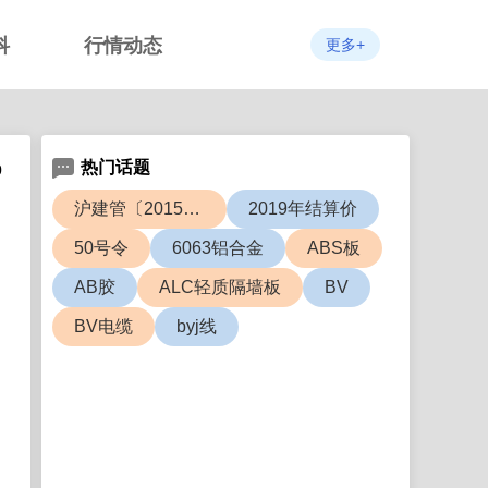
科
行情动态
更多+
热门话题
0
沪建管〔2015〕726号
2019年结算价
50号令
6063铝合金
ABS板
AB胶
ALC轻质隔墙板
BV
BV电缆
byj线