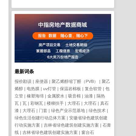
最新词条
报价勘误
座便器
聚乙烯醇缩丁醛（PVB）
聚乙
烯醇
电热膜
uv灯管
保温岩棉板
复合软管
包
立管
橡塑海绵
金属胶水
吸音棉
油漆
隔热
瓦
瓦
彩钢瓦
楼梯扶手
大理石
大理石
真石
漆
大理石
门套
绿色产业示范基地
绿色技术
绿色生活创建行动总体方案
安徽省绿色建筑创建
行动实施方案
吉林省绿色建筑创建实施方案
石膏
线
吉林省绿色建筑创建实施方案
窗台石